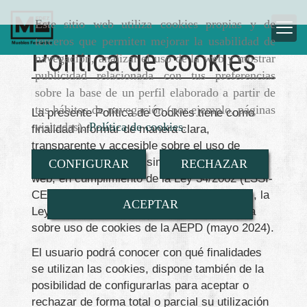
Este sitio web utiliza cookies propias y de
terceros que permiten mejorar la usabilidad de
Política de cookies
navegación, analizar el uso de la web y mostrar
publicidad relacionada con tus preferencias
sobre la base de un perfil elaborado a partir de
tus hábitos de navegación (por ejemplo, páginas
La presente Política de Cookies tiene como
visitadas).
Política de cookies
.
finalidad informar de manera clara,
transparente y accesible sobre el uso de
cookies y tecnologías similares en este sitio
CONFIGURAR
RECHAZAR
web, en cumplimiento de la Ley 34/2002 (LSSI-
CE), el Reglamento (UE) 2016/679 (RGPD), la
ACEPTAR
Ley Orgánica 3/2018 (LOPDGDD) y la Guía
sobre uso de cookies de la AEPD (mayo 2024).
El usuario podrá conocer con qué finalidades
se utilizan las cookies, dispone también de la
posibilidad de configurarlas para aceptar o
rechazar de forma total o parcial su utilización