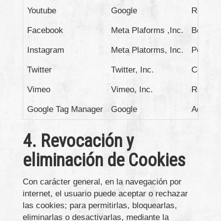
Youtube
Google
Reprodu
Facebook
Meta Plaforms ,Inc.
Botón '
Instagram
Meta Platorms, Inc.
Perfil 
Twitter
Twitter, Inc.
Comparti
Vimeo
Vimeo, Inc.
Reprodu
Google Tag Manager
Google
Adminis
4. Revocación y
eliminación de Cookies
Con carácter general, en la navegación por
internet, el usuario puede aceptar o rechazar
las cookies; para permitirlas, bloquearlas,
eliminarlas o desactivarlas, mediante la