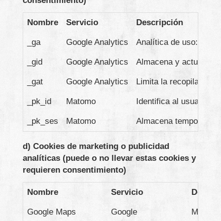
consentimiento)
Nombre
Servicio
Descripción
_ga
Google Analytics
Analítica de uso: nº vi
_gid
Google Analytics
Almacena y actualiza u
_gat
Google Analytics
Limita la recopilación d
_pk_id
Matomo
Identifica al usuario ú
_pk_ses
Matomo
Almacena temporalmente
d) Cookies de marketing o publicidad
analíticas (puede o no llevar estas cookies y
requieren consentimiento)
Nombre
Servicio
Descri
Google Maps
Google
Mostrar