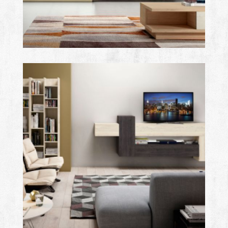
after
Ampliar