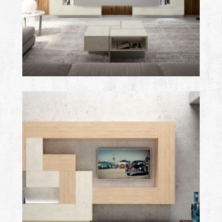
after
Ampliar