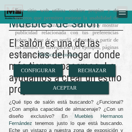
Este sitio web utiliza cookies propias y de
terceros que permiten mejorar la usabilidad de
Muebles de salón
navegación, analizar el uso de la web y mostrar
publicidad relacionada con tus preferencias
sobre la base de un perfil elaborado a partir de
El salón es una de las
tus hábitos de navegación (por ejemplo, páginas
estancias del hogar donde
visitadas).
Política de cookies
.
más tiempo pasamos. Le
CONFIGURAR
RECHAZAR
ayudamos a crear un estilo
propio
ACEPTAR
¿Qué tipo de salón está buscando? ¿Funcional?
¿Con amplia capacidad de almacenaje? ¿Con un
diseño exclusivo? En
Muebles Hermanos
Fernández
tenemos justo lo que está buscando.
Eche un vistazo a nuestra zona de exposición y