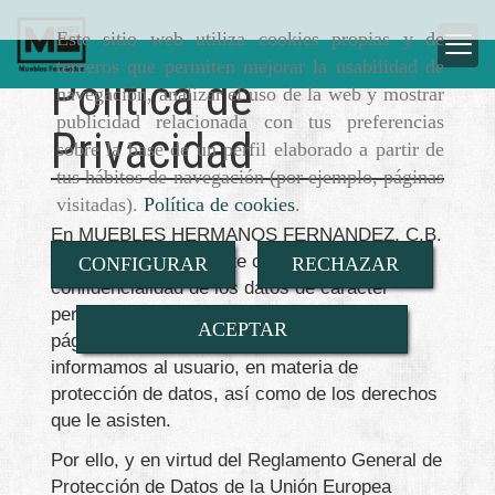
Este sitio web utiliza cookies propias y de
terceros que permiten mejorar la usabilidad de
Política de
navegación, analizar el uso de la web y mostrar
publicidad relacionada con tus preferencias
Privacidad
sobre la base de un perfil elaborado a partir de
tus hábitos de navegación (por ejemplo, páginas
visitadas).
Política de cookies
.
En
MUEBLES HERMANOS FERNANDEZ, C.B.
estamos especialmente concienciados por la
CONFIGURAR
RECHAZAR
confidencialidad de los datos de carácter
personal que se nos facilitan a través de la
ACEPTAR
página web, y mediante esta política,
informamos al usuario, en materia de
protección de datos, así como de los derechos
que le asisten.
Por ello, y en virtud del Reglamento General de
Protección de Datos de la Unión Europea