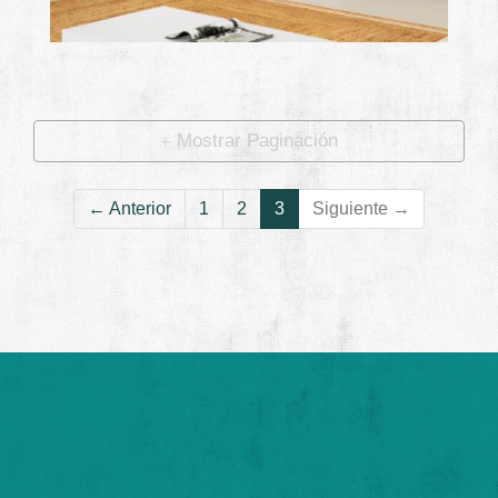
mare
Ampliar
Mostrar Paginación
← Anterior
1
2
3
Siguiente →