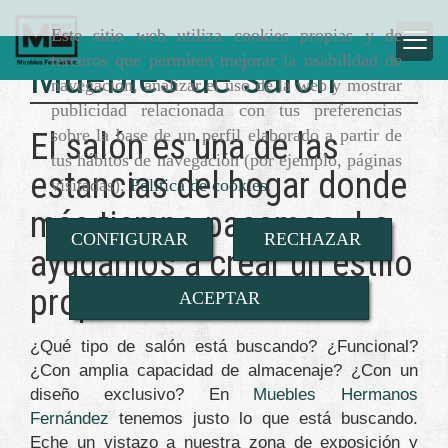
Este sitio web utiliza cookies propias y de
terceros que permiten mejorar la usabilidad de
Muebles de salón
navegación, analizar el uso de la web y mostrar
publicidad relacionada con tus preferencias
sobre la base de un perfil elaborado a partir de
El salón es una de las
tus hábitos de navegación (por ejemplo, páginas
estancias del hogar donde
visitadas).
Política de cookies
.
más tiempo pasamos. Le
CONFIGURAR
RECHAZAR
ayudamos a crear un estilo
propio
ACEPTAR
¿Qué tipo de salón está buscando? ¿Funcional?
¿Con amplia capacidad de almacenaje? ¿Con un
diseño exclusivo? En
Muebles Hermanos
Fernández
tenemos justo lo que está buscando.
Eche un vistazo a nuestra zona de exposición y